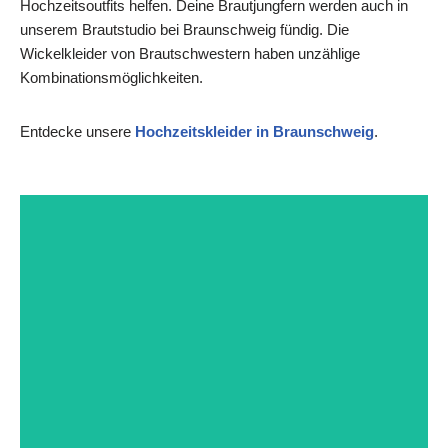
Miryam Hoffmann
Hochzeitsoutfits helfen. Deine Brautjungfern werden auch in
unserem Brautstudio bei Braunschweig fündig. Die
Inhaberin
Wickelkleider von Brautschwestern haben unzählige
Kombinationsmöglichkeiten.
Termin vereinbaren
Entdecke unsere
Hochzeitskleider in Braunschweig
.
Angie
Style-Beraterin
Termin vereinbaren