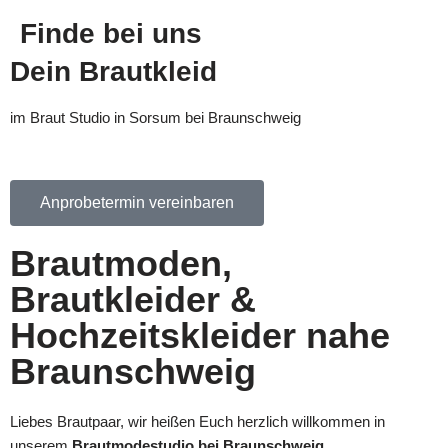
Finde bei uns
Zum
Dein Brautkleid
Inhalt
springen
im Braut Studio in Sorsum bei Braunschweig
Anprobetermin vereinbaren
Brautmoden,
Brautkleider &
Hochzeitskleider nahe
Braunschweig
Liebes Brautpaar, wir heißen Euch herzlich willkommen in
unserem
Brautmodestudio bei Braunschweig
.