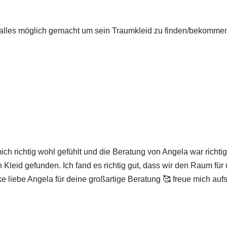
u finden/bekommen. Nur zu empfehlen.
ngela war richtig super. Sie wusste genau was zu mir passt.
wir den Raum für uns alleine hatten und nicht noch andere mit
 freue mich aufs Kleid und auf die nächste Anprobe