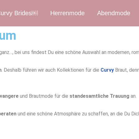
urvy Brides￼
Herrenmode
Abendmode
sum
eganz
…,
bei uns findest Du eine schöne Auswahl an modernen, ro
n
.
Deshalb führen wir auch Kollektionen für die
Curvy
Braut
,
den
wangere
und Brautmode für die
standesamtliche Trauung
an.
beraten
und eine schöne Atmosphäre zu schaffen, an die Du Dich