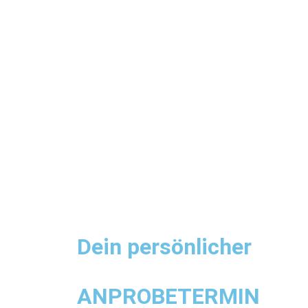
Adore by
justin
alexander
Dein persönlicher
ANPROBETERMIN