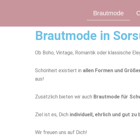
Brautmode
C
Zum
Inhalt
Brautmode in Sor
springen
Ob
Boho
,
Vintage
, Romantik oder klassische El
Schönheit existie
rt in
allen Formen und Größe
aus!
Zusätzlich bieten wir auch
Brautmode für Sch
Ziel ist es, Dich
individuell,
ehrlich
und gut zu 
Wir freuen uns auf Dich!