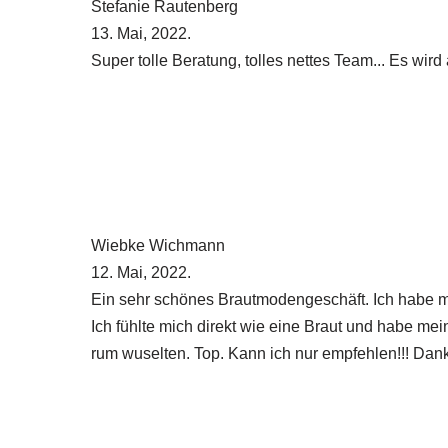
tes Team... Es wird alles möglich gemacht um sein Traumkleid z
ft. Ich habe mich richtig wohl gefühlt und die Beratung von A
aut und habe mein Kleid gefunden. Ich fand es richtig gut, dass 
mpfehlen!!! Danke liebe Angela für deine großartige Beratung 